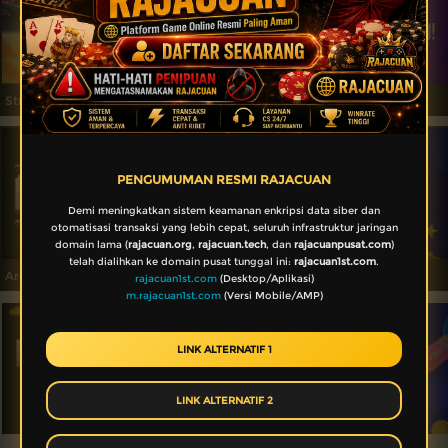
Stream n' Spin
PENGUMUMAN RESMI RAJACUAN
Demi meningkatkan sistem keamanan enkripsi data siber dan
otomatisasi transaksi yang lebih cepat, seluruh infrastruktur jaringan
domain lama (
rajacuan.org
,
rajacuan.tech
, dan
rajacuanpusat.com
)
telah dialihkan ke domain pusat tunggal ini:
rajacuan1st.com
.
Arcade
rajacuan1st.com
(Desktop/Aplikasi)
m.rajacuan1st.com
(Versi Mobile/AMP)
LINK ALTERNATIF 1
LINK ALTERNATIF 2